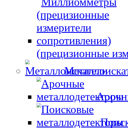
(прецизионные изм
Металлоиска
Арочн
Поиск