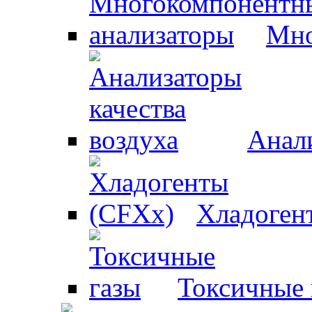
Мно
Анали
Хладоген
Токсичные 