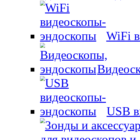
WiFi 
Видеоск
USB в