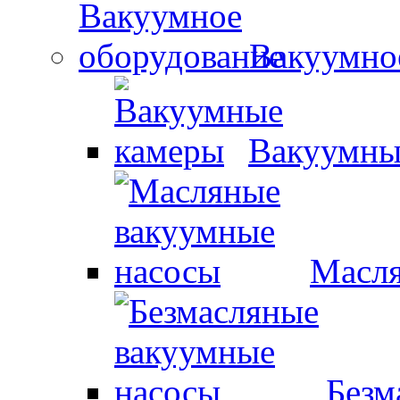
Вакуумно
Вакуумны
Масля
Безм