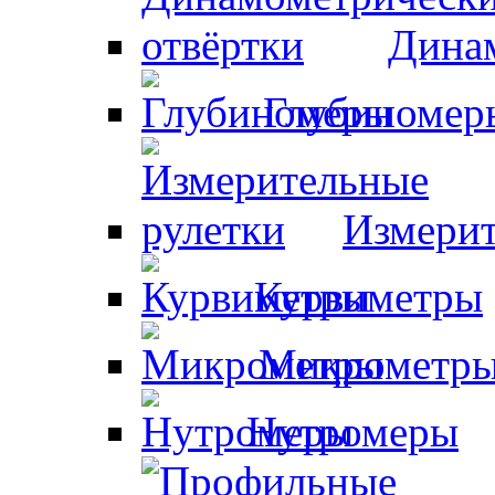
Динам
Глубиномер
Измерит
Курвиметры
Микрометр
Нутромеры