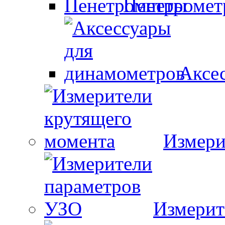
Пенетроме
Аксе
Измери
Измерит