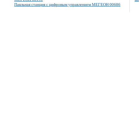
Паяльная станция с цифровым управлением МЕГЕОН 00686
E-mail: info@megeon-pribor.ru