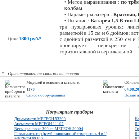
• Метод выравнивания :
по трё
колбам
• Параметры лазера :
Красный, 
• Питание :
Батарея 1,5 В тип LR
три пузырьковых уровня; лине
разметкой в 15 см и 6 дюймов; вс
1800 руб.*
с двойной разметкой в 250 см и 
Цена:
проецирует перекрестие 
горизонтальной и вертикальной
* - Ориентировочная стоимость товара
Моделей в основном каталоге:
Обновле
1178
04.08.2
Список оборудования
Новые п
Популярные приборы
Динамометр МЕГЕОН 53200
На
Анемометр МЕГЕОН 11107
Шт
Весы крановые 300 кг. МЕГЕОН 50004
Тр
Газоанализатор (комбинированный измеритель 4 в 1)
Шт
МЕГЕОН 08190
Шт