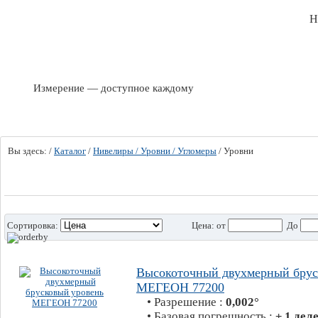
Н
Измерение — доступное каждому
Вы здесь:
/
Каталог
/
Нивелиры / Уровни / Угломеры
/
Уровни
Сортировка:
Цена:
от
До
Высокоточный двухмерный брус
МЕГЕОН 77200
• Разрешение :
0,002°
• Базовая погрешность :
± 1 де