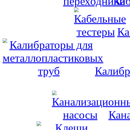
Каб
Ка
Калибр
Кан