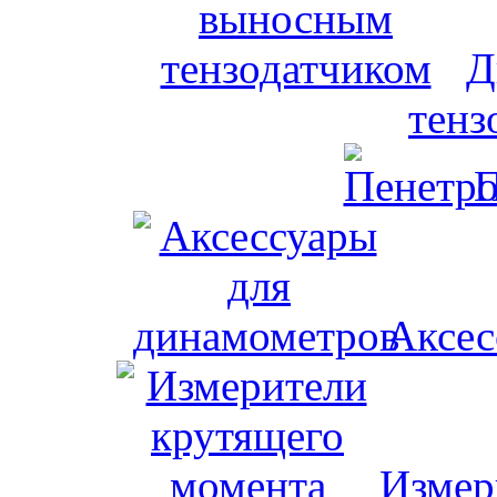
Д
тенз
П
Аксес
Измер