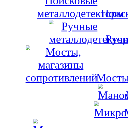
Поис
Ручн
Мосты