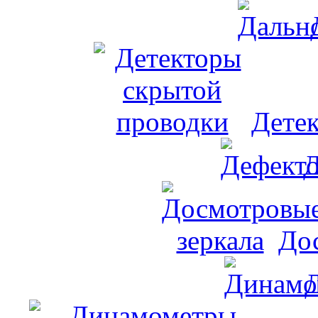
Дете
Д
До