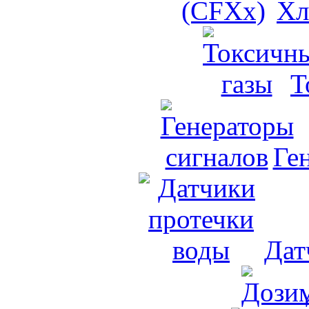
Хл
Т
Ге
Дат