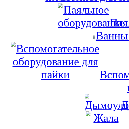
Пая
Ванны
Вспом
Д