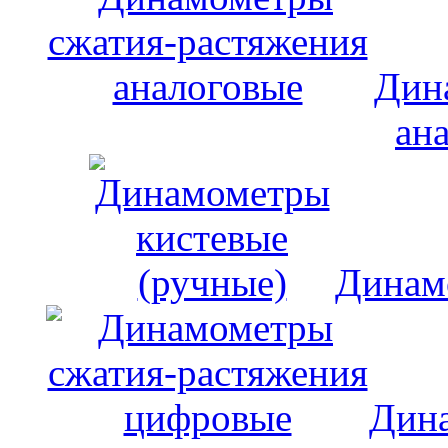
Дин
ан
Динам
Дина