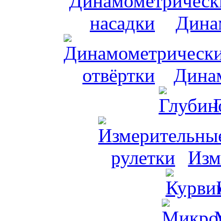
Дина
Динам
Изм