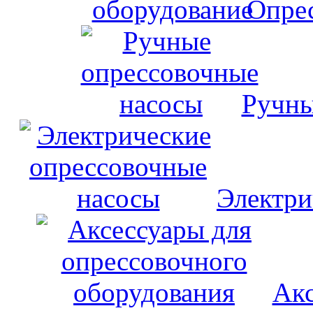
Опрес
Ручны
Электри
Акс