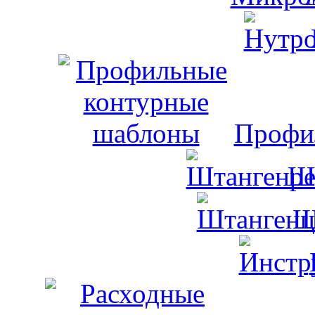
Профи
Ш
Ш