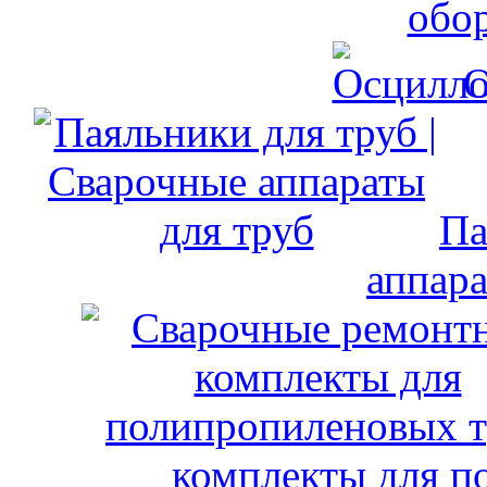
обо
О
Па
аппара
комплекты для п