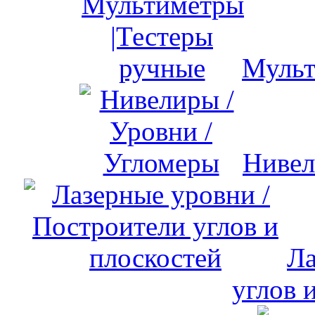
Мульт
Нивел
Ла
углов 