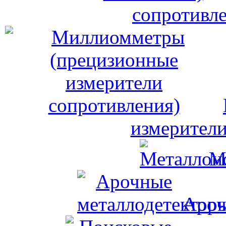
сопротивле
измерители
М
Ароч