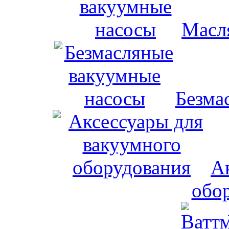
Масл
Безма
А
обо