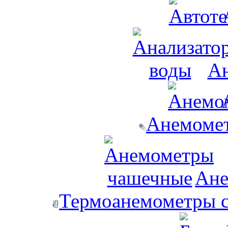
Ан
Анемомет
Ане
Термоанемометры с