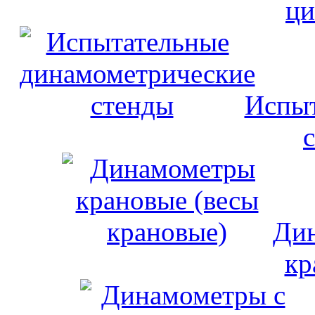
ци
Испыт
Дин
кр