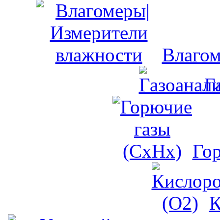
Влагом
Г
Го
К