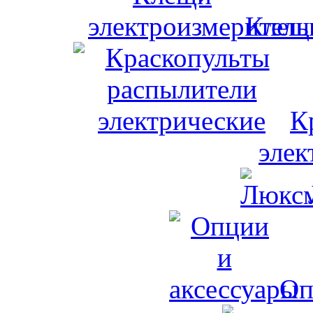
Клещи
К
элек
Оп