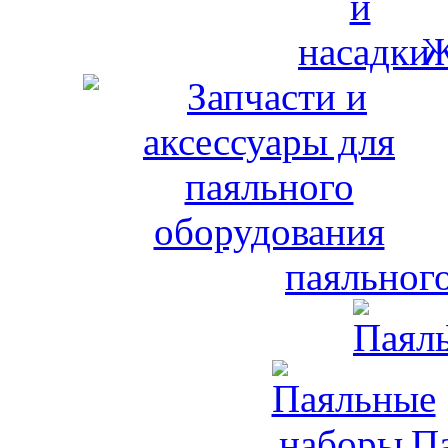
Ж
паяльног
П