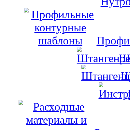
Профи
Ш
Ш