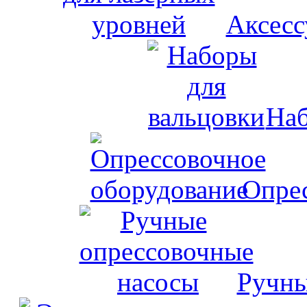
Аксесс
Наб
Опрес
Ручны