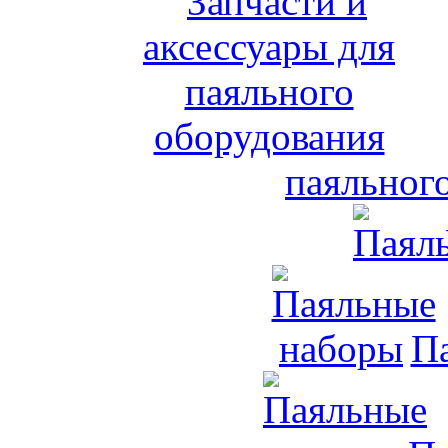
паяльног
П