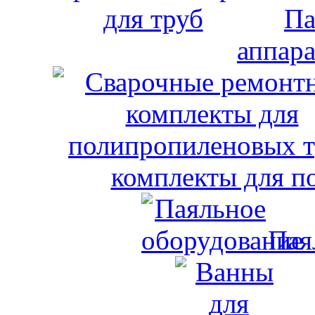
Па
аппара
комплекты для п
Пая