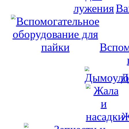
Ва
Вспом
Д
Ж