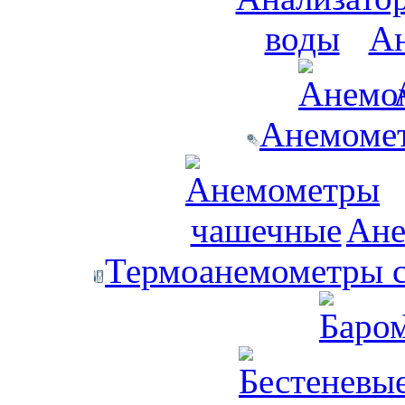
Ан
Анемомет
Ане
Термоанемометры с