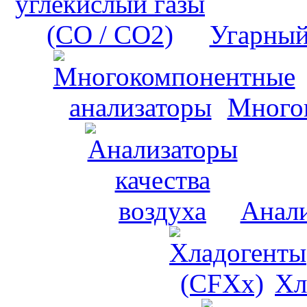
Угарный
Много
Анали
Хл