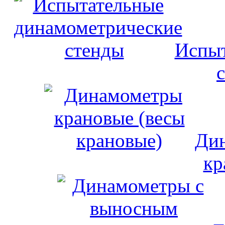
Испыт
Дин
кр