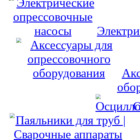
Электри
Акс
обо
О