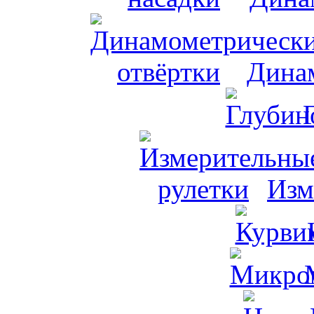
Динам
Изм