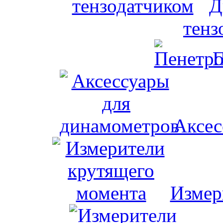
Д
тенз
П
Аксес
Измер