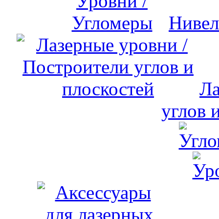
Нивел
Ла
углов 