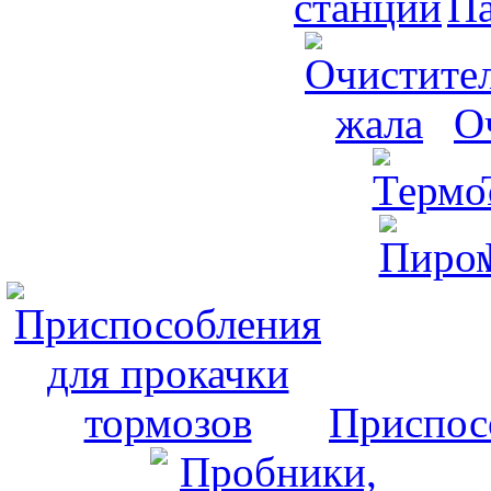
Па
О
Приспос