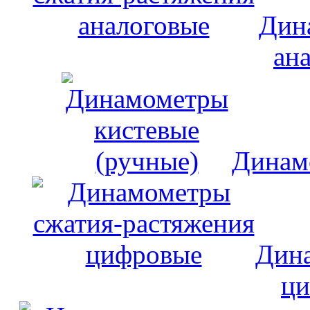
Дин
ан
Динам
Дина
ци