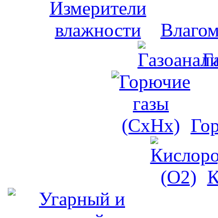
Влагом
Г
Го
К