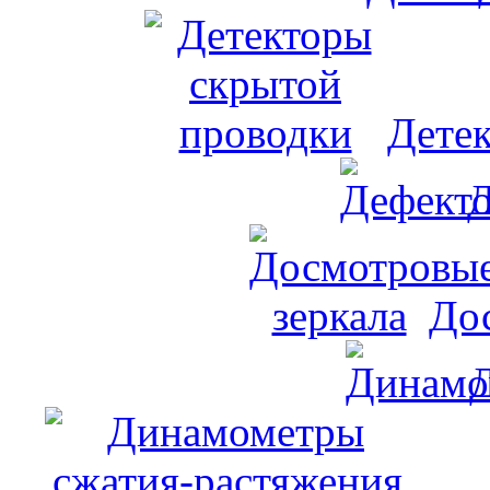
Дете
Д
До