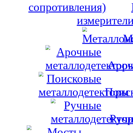
измерители
М
Ароч
Поис
Ручн