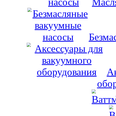
Масл
Безма
А
обо