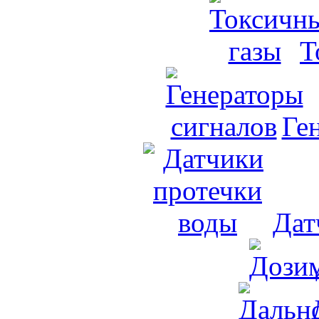
Т
Ге
Дат