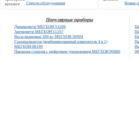
Список оборудования
Новые п
Популярные приборы
Динамометр МЕГЕОН 53200
Па
Анемометр МЕГЕОН 11107
Па
Весы крановые 300 кг. МЕГЕОН 50004
Па
Газоанализатор (комбинированный измеритель 4 в 1)
Па
МЕГЕОН 08190
Па
Паяльная станция с цифровым управлением МЕГЕОН 00686
00
E-mail: info@megeon-pribor.ru