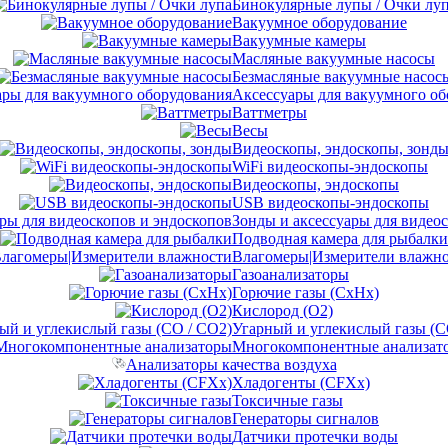
Бинокулярные лупы / Очки лу
Вакуумное оборудование
Вакуумные камеры
Масляные вакуумные насосы
Безмасляные вакуумные насос
Аксессуары для вакуумного об
Ваттметры
Весы
Видеоскопы, эндоскопы, зонд
WiFi видеоскопы-эндоскопы
Видеоскопы, эндоскопы
USB видеоскопы-эндоскопы
Зонды и аксессуары для видео
Подводная камера для рыбалки
Влагомеры|Измерители влажн
Газоанализаторы
Горючие газы (CxHx)
Кислород (O2)
Угарный и углекислый газы (C
Многокомпонентные анализат
Анализаторы качества воздуха
Хладогенты (CFXx)
Токсичные газы
Генераторы сигналов
Датчики протечки воды