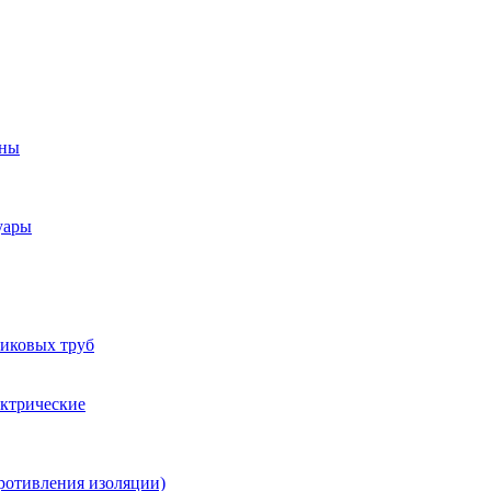
оны
уары
тиковых труб
ектрические
ротивления изоляции)