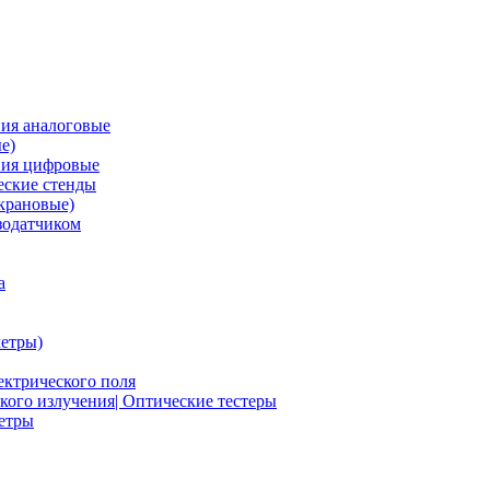
ия аналоговые
е)
ния цифровые
ские стенды
крановые)
зодатчиком
а
етры)
ектрического поля
ого излучения| Оптические тестеры
метры