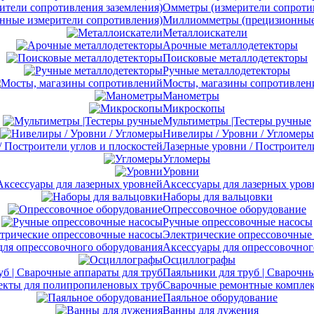
Омметры (измерители сопротив
Миллиомметры (прецизионные 
Металлоискатели
Арочные металлодетекторы
Поисковые металлодетекторы
Ручные металлодетекторы
Мосты, магазины сопротивлен
Манометры
Микроскопы
Мультиметры |Тестеры ручные
Нивелиры / Уровни / Угломеры
Лазерные уровни / Построител
Угломеры
Уровни
Аксессуары для лазерных уров
Наборы для вальцовки
Опрессовочное оборудование
Ручные опрессовочные насосы
Электрические опрессовочные
Аксессуары для опрессовочног
Осциллографы
Паяльники для труб | Сварочны
Сварочные ремонтные комплек
Паяльное оборудование
Ванны для лужения