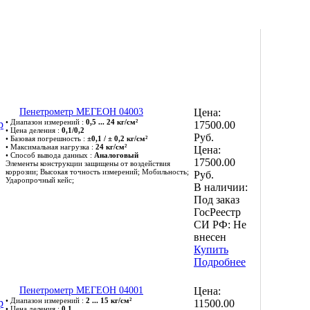
Пенетрометр МЕГЕОН 04003
Цена:
• Диапазон измерений :
0,5 ... 24 кг/см²
17500.00
• Цена деления :
0,1/0,2
Руб.
• Базовая погрешность :
±0,1 / ± 0,2 кг/см²
• Максимальная нагрузка :
24 кг/см²
Цена:
• Способ вывода данных :
Аналоговый
17500.00
Элементы конструкции защищены от воздействия
коррозии; Высокая точность измерений; Мобильность;
Руб.
Ударопрочный кейс;
В наличии:
Под заказ
ГосРеестр
СИ РФ:
Не
внесен
Купить
Подробнее
Пенетрометр МЕГЕОН 04001
Цена:
• Диапазон измерений :
2 ... 15 кг/см²
11500.00
• Цена деления :
0,1