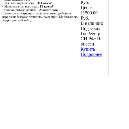
Руб.
• Базовая погрешность :
±0,1 кг/см²
• Максимальная нагрузка :
15 кг/см²
Цена:
• Способ вывода данных :
Аналоговый
11500.00
Элементы конструкции защищены от воздействия
коррозии; Высокая точность измерений; Мобильность;
Руб.
Ударопрочный кейс;
В наличии:
Под заказ
ГосРеестр
СИ РФ:
Не
внесен
Купить
Подробнее