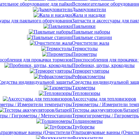
Вспомогательное оборудование
Дымоуловители
Жала и насадки
Запчасти и аксессуары для пая
Паяльники
Паяльные наборы
Паяльные станции
Очистители жала
Термостолы
Пирометры
Приспособления для прокачки
Пробники, щупы, крокодилы
Терморегуляторы
Рефрактометры
Средства индивидуальной защ
Тахометры
Тепловизоры
Аксессуары для тепловизоров
Термометры / Измерители тем
Тестеры аккумуляторов/батаре
Термогигрометры / Гигрометры
Толщиномеры
Труборезы
Ультразвуковые ванны (Очисти
Фазоуказатели