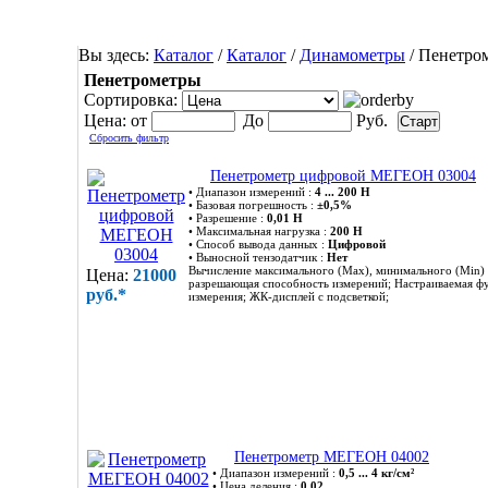
Вы здесь:
Каталог
/
Каталог
/
Динамометры
/
Пенетро
Пенетрометры
Сортировка:
Цена:
от
До
Руб.
Сбросить фильтр
Пенетрометр цифровой МЕГЕОН 03004
• Диапазон измерений :
4 ... 200 Н
• Базовая погрешность :
±0,5%
• Разрешение :
0,01 Н
• Максимальная нагрузка :
200 Н
• Способ вывода данных :
Цифровой
• Выносной тензодатчик :
Нет
Вычисление максимального (Max), минимального (Min) и
Цена:
21000
разрешающая способность измерений; Настраиваемая фу
руб.*
измерения; ЖК-дисплей с подсветкой;
Пенетрометр МЕГЕОН 04002
• Диапазон измерений :
0,5 ... 4 кг/см²
• Цена деления :
0,02