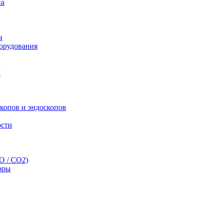
па
ы
орудования
ы
скопов и эндоскопов
ости
O / CO2)
оры