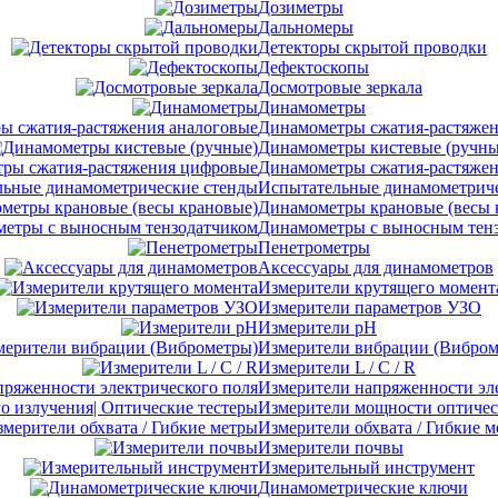
Дозиметры
Дальномеры
Детекторы скрытой проводки
Дефектоскопы
Досмотровые зеркала
Динамометры
Динамометры сжатия-растяжен
Динамометры кистевые (ручны
Динамометры сжатия-растяже
Испытательные динамометриче
Динамометры крановые (весы 
Динамометры с выносным тен
Пенетрометры
Аксессуары для динамометров
Измерители крутящего момент
Измерители параметров УЗО
Измерители pH
Измерители вибрации (Вибром
Измерители L / C / R
Измерители напряженности эл
Измерители мощности оптическ
Измерители обхвата / Гибкие 
Измерители почвы
Измерительный инструмент
Динамометрические ключи