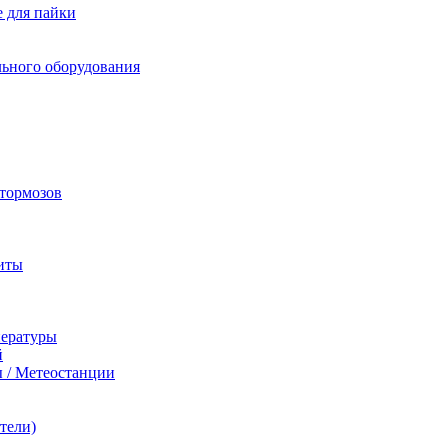
 для пайки
льного оборудования
 тормозов
иты
пературы
й
 / Метеостанции
тели)