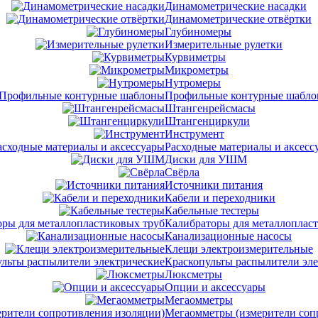
Динамометрические насадки
Динамометрические отвёртки
Глубиномеры
Измерительные рулетки
Курвиметры
Микрометры
Нутромеры
Профильные контурные шабл
Штангенрейсмасы
Штангенциркули
Инструмент
Расходные материалы и аксесс
Диски для УШМ
Свёрла
Источники питания
Кабели и переходники
Кабельные тестеры
Калибраторы для металлоплас
Канализационные насосы
Клещи электроизмерительные
Краскопульты распылители эл
Люксметры
Опции и аксессуары
Мегаомметры
Мегаомметры (измерители соп