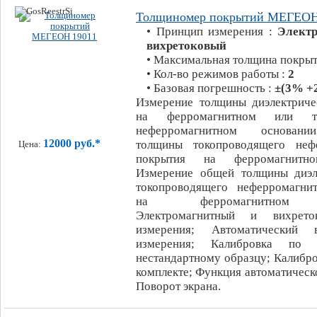
Толщиномер покрытий МЕГЕОН
• Принцип измерения :
Элект
вихретоковый
• Максимальная толщина покрыт
• Кол-во режимов работы :
2
• Базовая погрешность :
±(3% +
Измерение толщины диэлектриче
на ферромагнитном или то
неферромагнитном основани
12000 руб.*
толщины токопроводящего нефе
Цена:
покрытия на ферромагнитно
Измерение общей толщины диэл
токопроводящего неферромагни
на ферромагнитном о
Электромагнитный и вихрето
измерения; Автоматический 
измерения; Калибровка п
нестандартному образцу; Калибр
комплекте; Функция автоматическ
Поворот экрана.