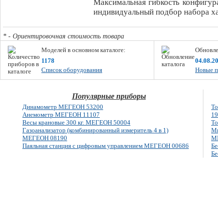
Максимальная гибкость конфигур
индивидуальный подбор набора ха
* - Ориентировочная стоимость товара
Моделей в основном каталоге:
Обновле
1178
04.08.2
Список оборудования
Новые п
Популярные приборы
Динамометр МЕГЕОН 53200
То
Анемометр МЕГЕОН 11107
19
Весы крановые 300 кг. МЕГЕОН 50004
То
Газоанализатор (комбинированный измеритель 4 в 1)
Мн
МЕГЕОН 08190
М
Паяльная станция с цифровым управлением МЕГЕОН 00686
Бе
Бе
E-mail: info@megeon-pribor.ru