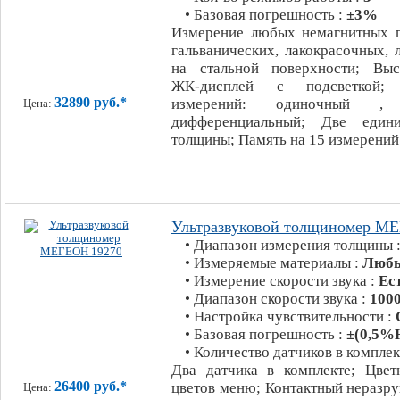
• Базовая погрешность :
±3%
Измерение любых немагнитных по
гальванических, лакокрасочных,
на стальной поверхности; Выс
ЖК-дисплей с подсветкой
32890 руб.*
измерений: одиночный , 
Цена:
дифференциальный; Две един
толщины; Память на 15 измерений
Ультразвуковой толщиномер М
• Диапазон измерения толщины 
• Измеряемые материалы :
Любы
• Измерение скорости звука :
Ес
• Диапазон скорости звука :
1000
• Настройка чувствительности :
• Базовая погрешность :
±(0,5%Н
• Количество датчиков в комплек
Два датчика в комплекте; Цвет
26400 руб.*
цветов меню; Контактный неразр
Цена: