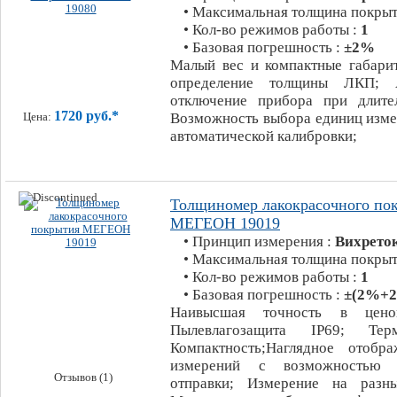
• Максимальная толщина покрыт
• Кол-во режимов работы :
1
• Базовая погрешность :
±2%
Малый вес и компактные габари
определение толщины ЛКП; А
отключение прибора при длите
1720 руб.*
Возможность выбора единиц изме
Цена:
автоматической калибровки;
Толщиномер лакокрасочного по
МЕГЕОН 19019
• Принцип измерения :
Вихрето
• Максимальная толщина покрыт
• Кол-во режимов работы :
1
• Базовая погрешность :
±(2%+2
Наивысшая точность в ценов
Пылевлагозащита IP69; Термо
Компактность;Наглядное отобр
измерений с возможностью 
Отзывов (1)
отправки; Измерение на разны