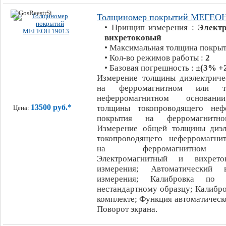
Толщиномер покрытий МЕГЕОН
• Принцип измерения :
Элект
вихретоковый
• Максимальная толщина покрыт
• Кол-во режимов работы :
2
• Базовая погрешность :
±(3% +
Измерение толщины диэлектриче
на ферромагнитном или то
неферромагнитном основани
13500 руб.*
толщины токопроводящего нефе
Цена:
покрытия на ферромагнитно
Измерение общей толщины диэл
токопроводящего неферромагни
на ферромагнитном о
Электромагнитный и вихрето
измерения; Автоматический 
измерения; Калибровка п
нестандартному образцу; Калибр
комплекте; Функция автоматическ
Поворот экрана.