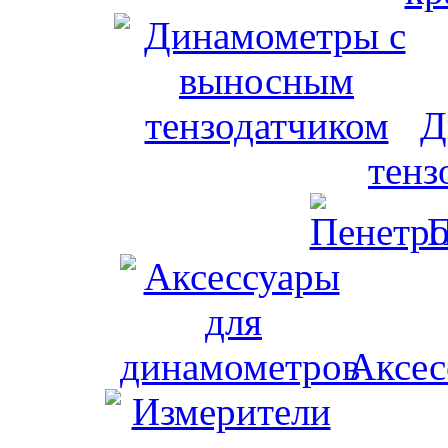
Д
тенз
П
Аксес