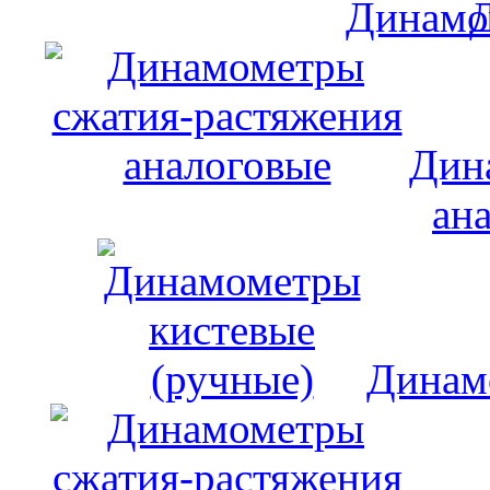
Дин
ан
Динам