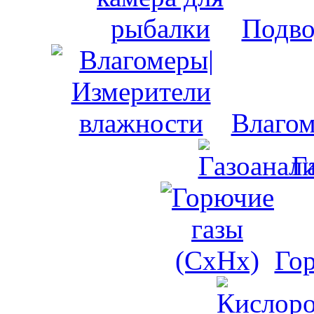
Подво
Влагом
Г
Го