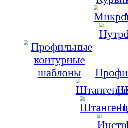
Профи
Ш
Ш