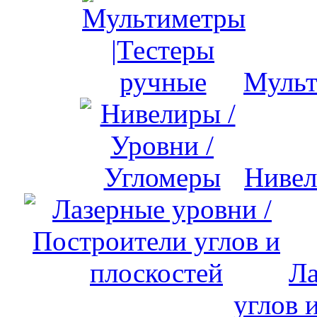
Мульт
Нивел
Ла
углов 