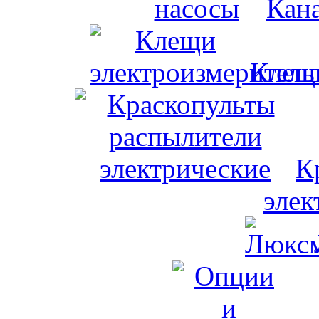
Кан
Клещи
К
элек