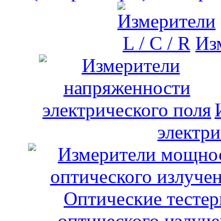
Изм
электри
оптического излуче