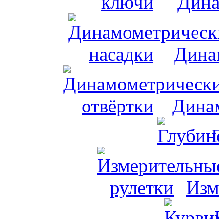
Дина
Дина
Динам
Изм