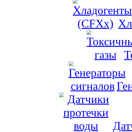
Хл
Т
Ге
Дат