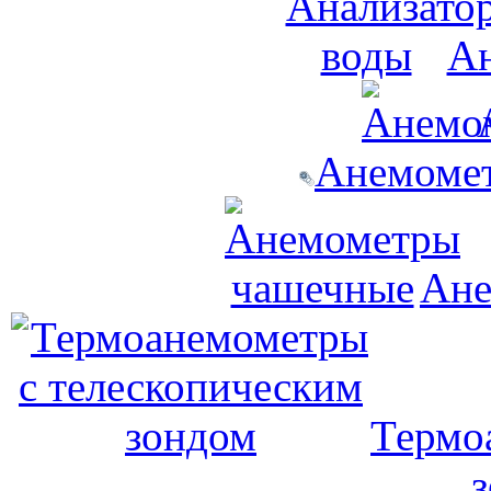
Ан
Анемомет
Ане
Термо