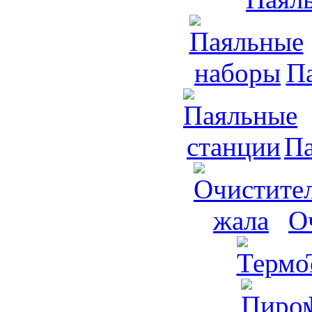
П
Па
О