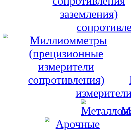
сопротивле
измерители
М