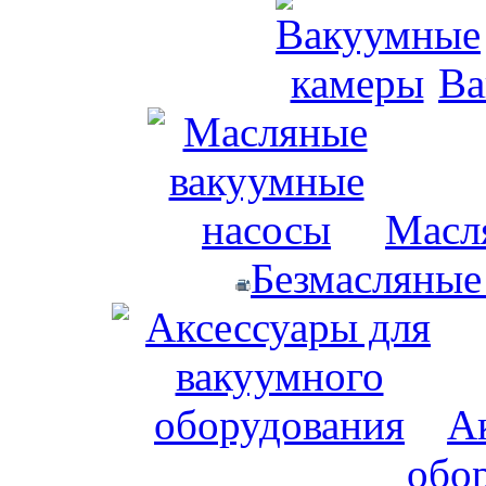
Ва
Масл
Безмасляные
А
обо