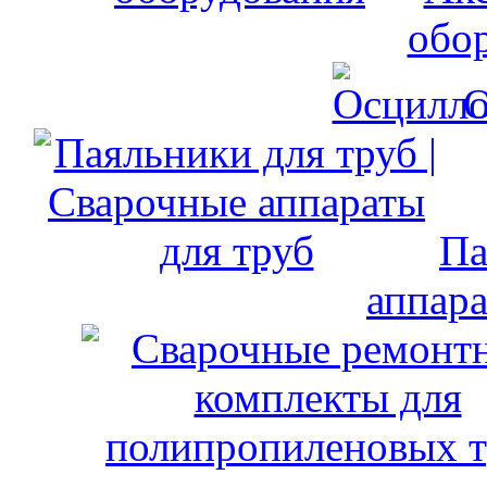
обо
О
Па
аппара