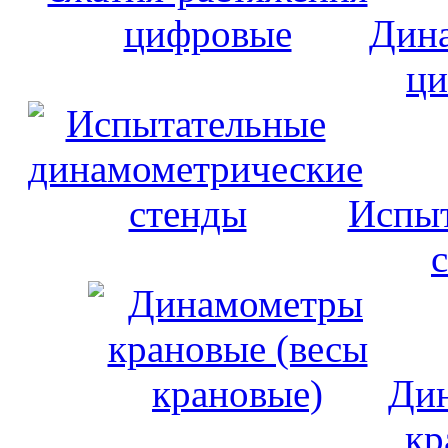
Дина
ци
Испыт
Дин
кр