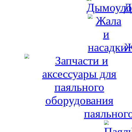
Д
Ж
паяльног