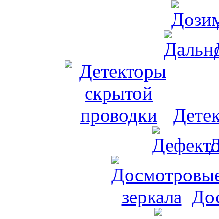
Дете
Д
До