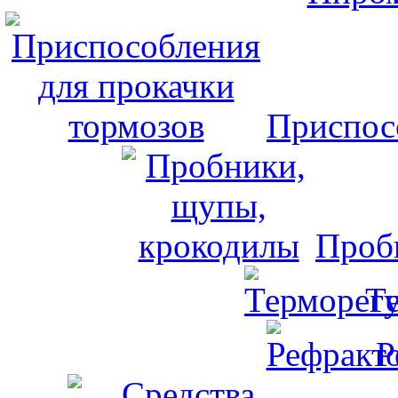
Приспос
Проб
Т
Р