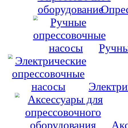
Опрес
Ручны
Электри
Акс