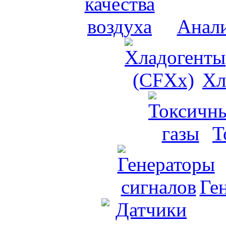
Анали
Хл
Т
Ге