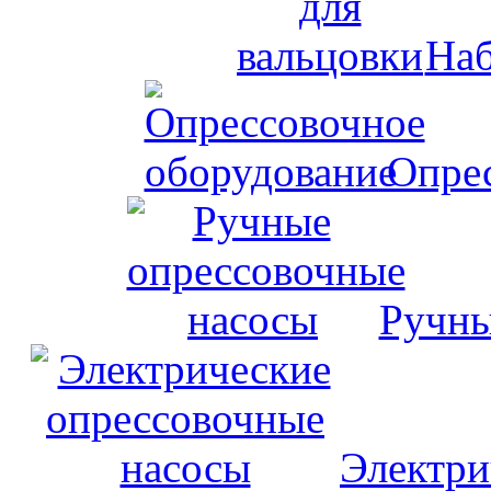
Наб
Опрес
Ручны
Электри