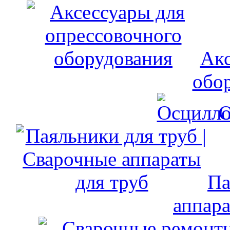
Акс
обо
О
Па
аппара