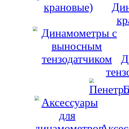
Дин
кр
Д
тенз
П
Аксес