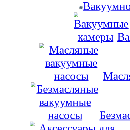
Вакуумно
Ва
Масл
Безма