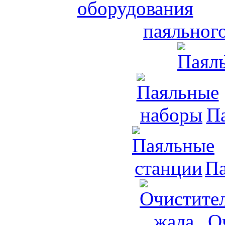
паяльног
П
Па
О