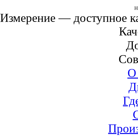
Н
Измерение — доступное 
Кач
Д
Сов
О
Д
Гд
Прои