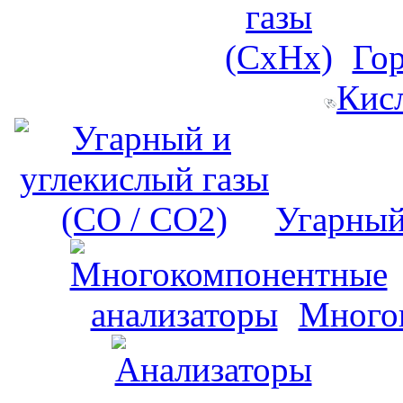
Го
Кис
Угарный
Много