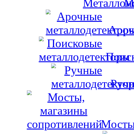
М
Ароч
Поис
Ручн
Мосты