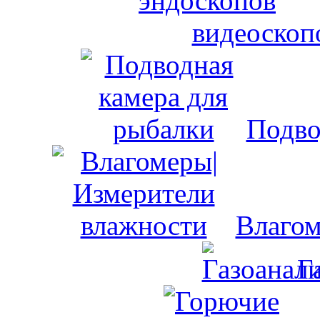
видеоскоп
Подво
Влагом
Г