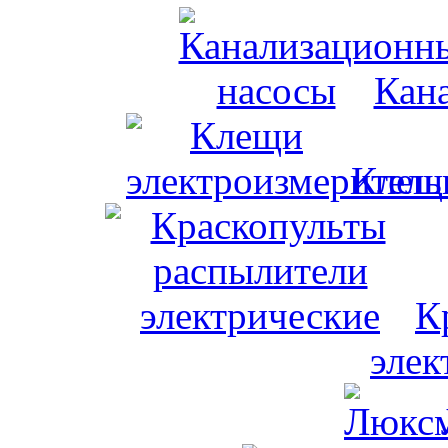
Кан
Клещи
К
элек