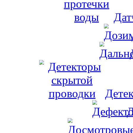
Дат
Дете
Д