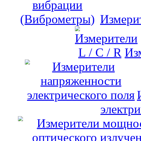
Измери
Изм
электри