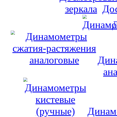
До
Дин
ан
Динам