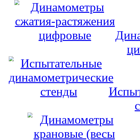
Дина
ци
Испыт