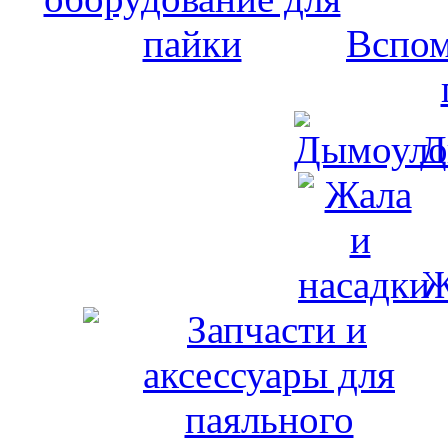
Вспом
Д
Ж