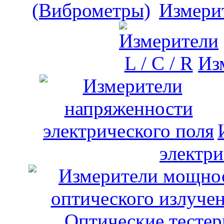
Измери
Изм
электри