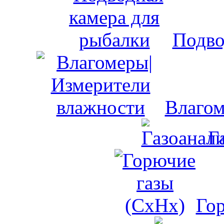
Подво
Влагом
Г
Го