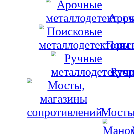
Ароч
Поис
Ручн
Мосты