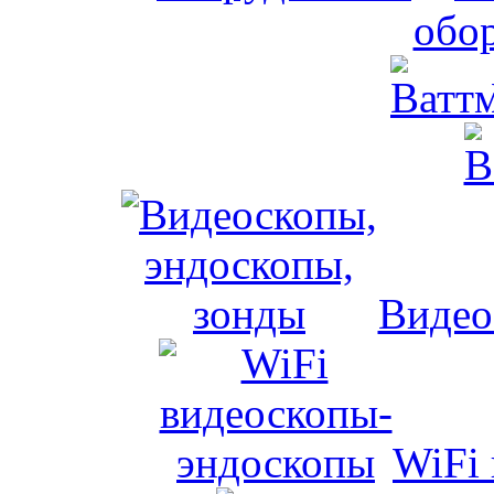
обо
Видео
WiFi