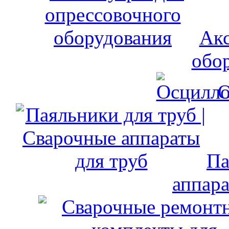
Акс
обо
О
Па
аппара