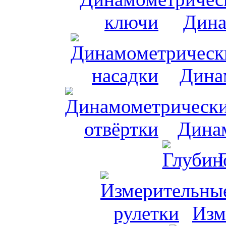
Дина
Дина
Динам
Изм