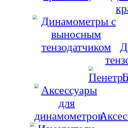
кр
Д
тенз
П
Аксес