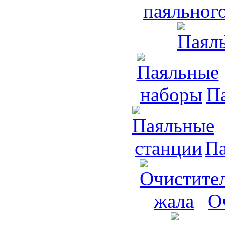
паяльног
П
Па
О