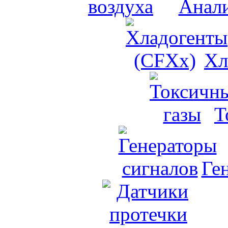
Анали
Хл
Т
Ге