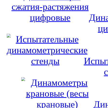
Дина
ци
Испыт
Дин