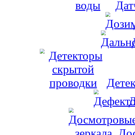
Дат
Дете
Д
До