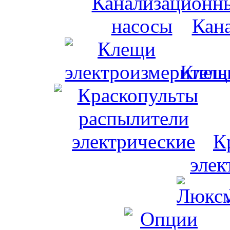
Кан
Клещи
К
элек