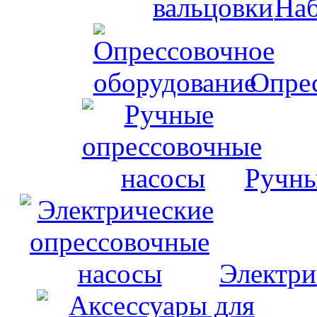
Наб
Опрес
Ручны
Электри