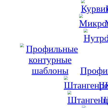
Профи
Ш
Ш