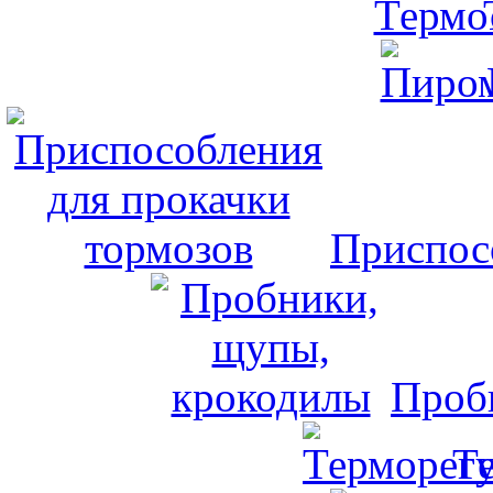
Приспос
Проб
Т