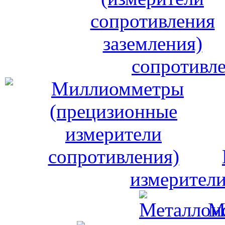
сопротивле
измерители
М