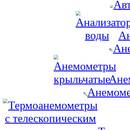
Ав
Ан
Ан
Ане
Анемоме