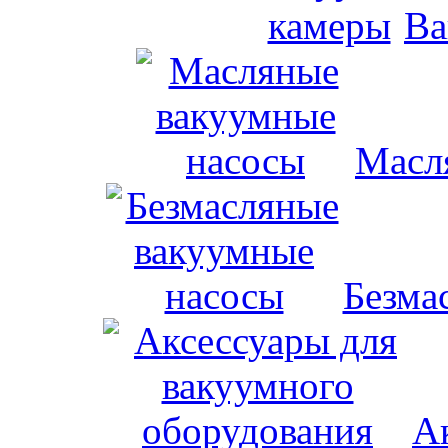
Ва
Масл
Безма
А