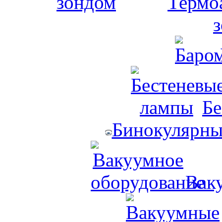
Термо
Бе
Бинокулярны
Вак