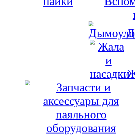
Вспом
Д
Ж