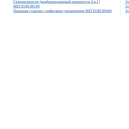
Газоанализатор (комбинированный измеритель 4 в 1)
Эл
МЕГЕОН 08190
Эл
Паяльная станция с цифровым управлением МЕГЕОН 00686
Эл
E-mail: info@megeon-pribor.ru