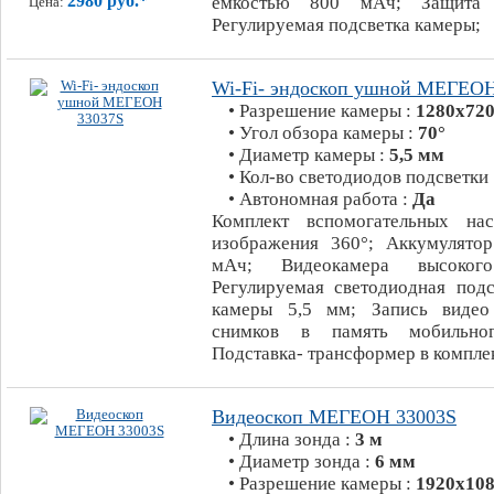
2980 руб.*
ёмкостью 800 мАч; Защита 
Цена:
Регулируемая подсветка камеры;
Wi-Fi- эндоскоп ушной МЕГЕОН
• Разрешение камеры :
1280х720
• Угол обзора камеры :
70°
• Диаметр камеры :
5,5 мм
• Кол-во светодиодов подсветки
• Автономная работа :
Да
Комплект вспомогательных нас
изображения 360°; Аккумулято
мАч; Видеокамера высокого
Регулируемая светодиодная подс
камеры 5,5 мм; Запись видео
снимков в память мобильног
Подставка- трансформер в компле
Видеоскоп МЕГЕОН 33003S
• Длина зонда :
3 м
• Диаметр зонда :
6 мм
• Разрешение камеры :
1920х108