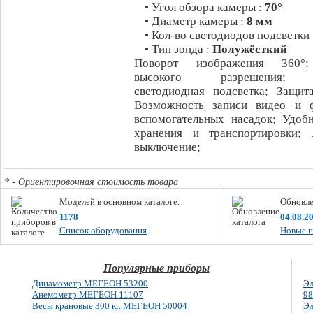
• Угол обзора камеры :
70°
• Диаметр камеры :
8 мм
• Кол-во светодиодов подсветки
• Тип зонда :
Полужёсткий
Поворот изображения 360°;
высокого разрешения; Р
светодиодная подсветка; Защит
Возможность записи видео и ф
вспомогательных насадок; Удоб
хранения и транспортировки; 
выключение;
* - Ориентировочная стоимость товара
Моделей в основном каталоге:
Обновле
1178
04.08.2
Список оборудования
Новые п
Популярные приборы
Динамометр МЕГЕОН 53200
Эл
Анемометр МЕГЕОН 11107
9
Весы крановые 300 кг. МЕГЕОН 50004
Эл