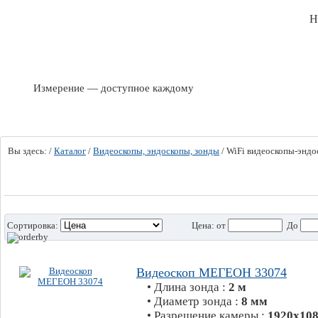
Н
Измерение — доступное каждому
Вы здесь:
/
Каталог
/
Видеоскопы, эндоскопы, зонды
/
WiFi видеоскопы-эндо
Сортировка:
Цена:
от
До
Видеоскоп МЕГЕОН 33074
• Длина зонда :
2 м
• Диаметр зонда :
8 мм
• Разрешение камеры :
1920х108