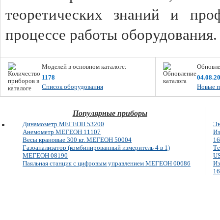
теоретических знаний и про
процессе работы оборудования
Моделей в основном каталоге:
Обновле
1178
04.08.2
Список оборудования
Новые п
Популярные приборы
Динамометр МЕГЕОН 53200
Э
Анемометр МЕГЕОН 11107
Из
Весы крановые 300 кг. МЕГЕОН 50004
16
Газоанализатор (комбинированный измеритель 4 в 1)
Те
МЕГЕОН 08190
US
Паяльная станция с цифровым управлением МЕГЕОН 00686
Из
16
E-mail: info@megeon-pribor.ru