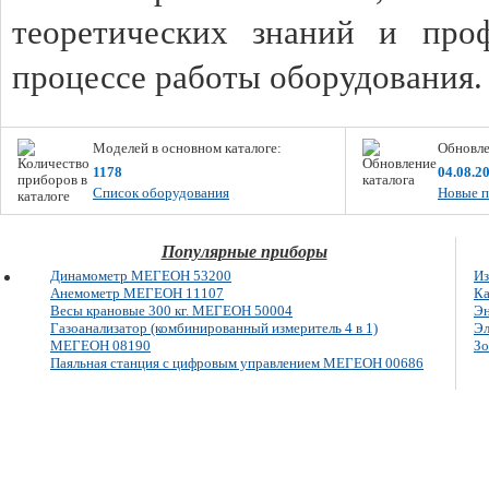
теоретических знаний и про
процессе работы оборудования
Моделей в основном каталоге:
Обновле
1178
04.08.2
Список оборудования
Новые п
Популярные приборы
Динамометр МЕГЕОН 53200
Из
Анемометр МЕГЕОН 11107
Ка
Весы крановые 300 кг. МЕГЕОН 50004
Э
Газоанализатор (комбинированный измеритель 4 в 1)
Эл
МЕГЕОН 08190
Зо
Паяльная станция с цифровым управлением МЕГЕОН 00686
E-mail: info@megeon-pribor.ru