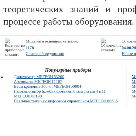
теоретических знаний и про
процессе работы оборудования
Моделей в основном каталоге:
Обновле
1178
04.08.2
Список оборудования
Новые п
Популярные приборы
Динамометр МЕГЕОН 53200
Ме
Анемометр МЕГЕОН 11107
Ме
Весы крановые 300 кг. МЕГЕОН 50004
Ме
Газоанализатор (комбинированный измеритель 4 в 1)
Ме
МЕГЕОН 08190
Ме
Паяльная станция с цифровым управлением МЕГЕОН 00686
E-mail: info@megeon-pribor.ru