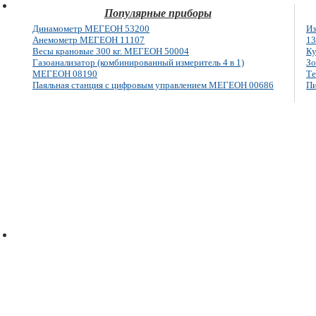
Популярные приборы
Динамометр МЕГЕОН 53200
Из
Анемометр МЕГЕОН 11107
13
Весы крановые 300 кг. МЕГЕОН 50004
Ку
Газоанализатор (комбинированный измеритель 4 в 1)
Зо
МЕГЕОН 08190
Те
Паяльная станция с цифровым управлением МЕГЕОН 00686
Пи
E-mail: info@megeon-pribor.ru