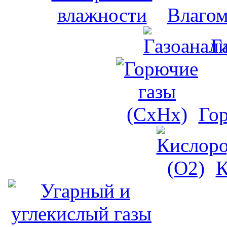
Влагом
Г
Го
К