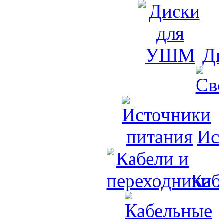
Д
Ис
Каб