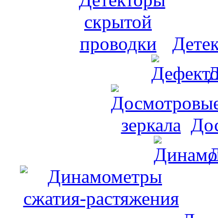
Дете
Д
До