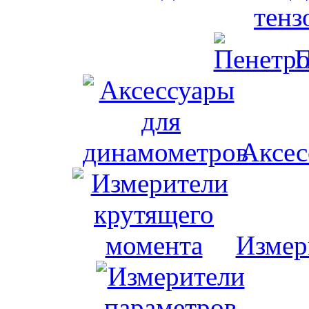
тенз
П
Аксес
Измер