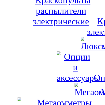
К
элек
Оп