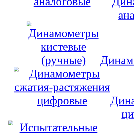
Дин
ан
Динам
Дина
ци