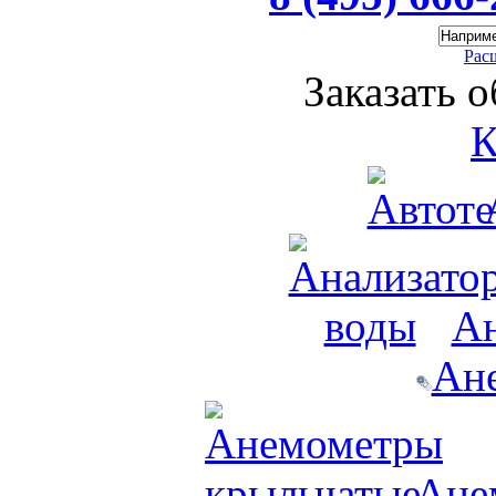
Рас
Заказать 
К
Ан
Ан
Ане