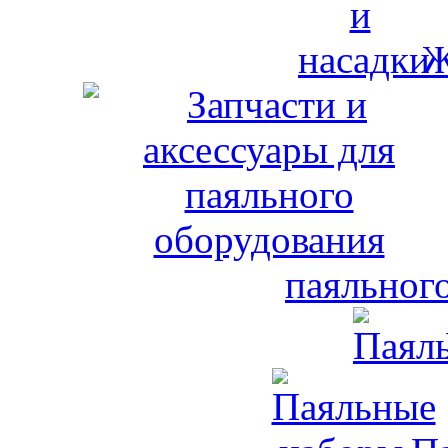
Ж
паяльног