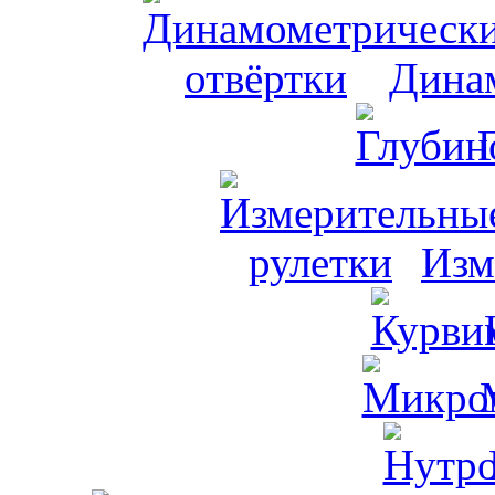
Динам
Изм