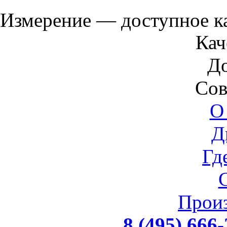
Измерение — доступное 
Кач
Д
Сов
О
Д
Гд
Прои
8 (495) 666