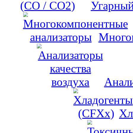
Угарный
Много
Анали
Хл