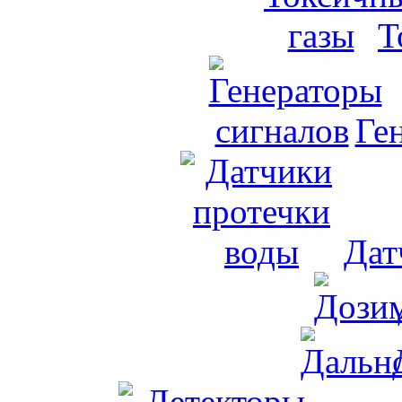
Т
Ге
Дат