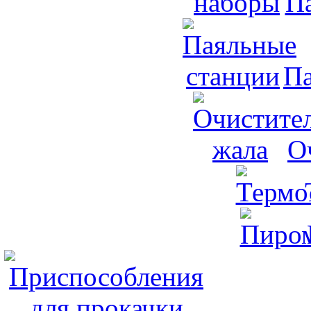
П
Па
О