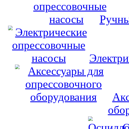
Ручны
Электри
Акс
обо
О