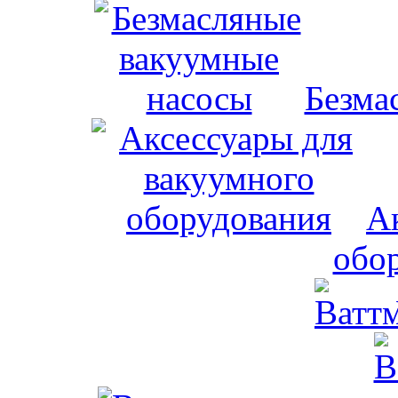
Безма
А
обо