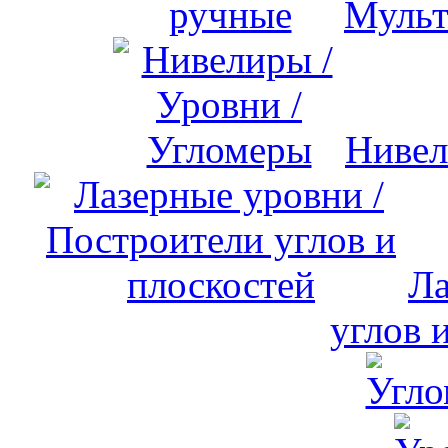
Мульт
Нивел
Ла
углов 