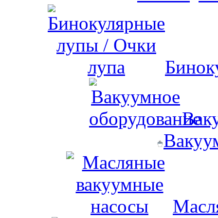
Бинок
Вак
Вакуу
Масл