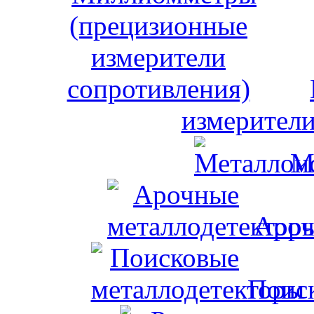
измерители
М
Ароч
Поис