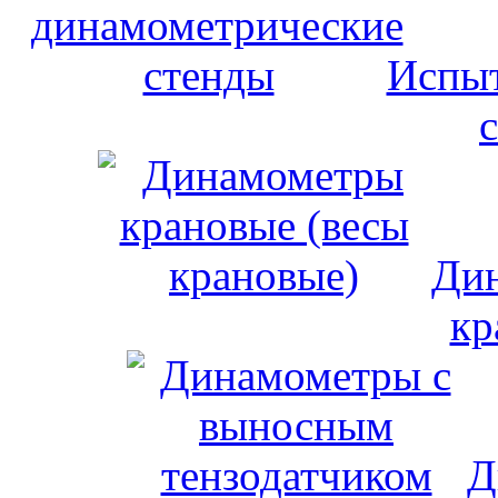
Испыт
Дин
кр
Д