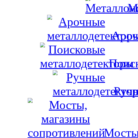
М
Ароч
Поис
Ручн
Мосты