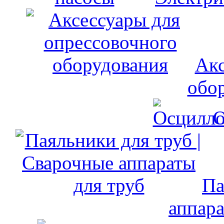
Акс
обо
О
Па
аппара