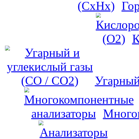
Го
К
Угарный
Много