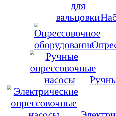
Наб
Опрес
Ручны
Электри