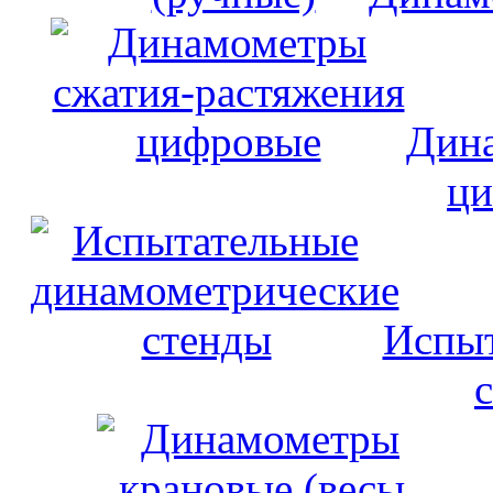
Дина
ци
Испыт