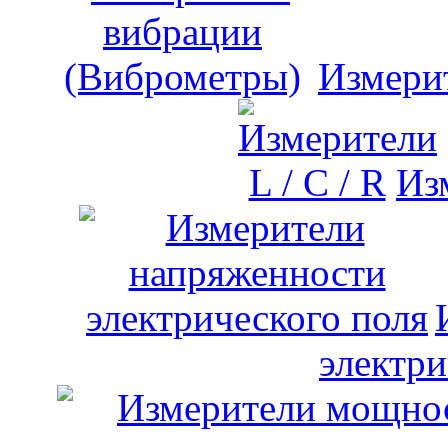
Измери
Изм
электри