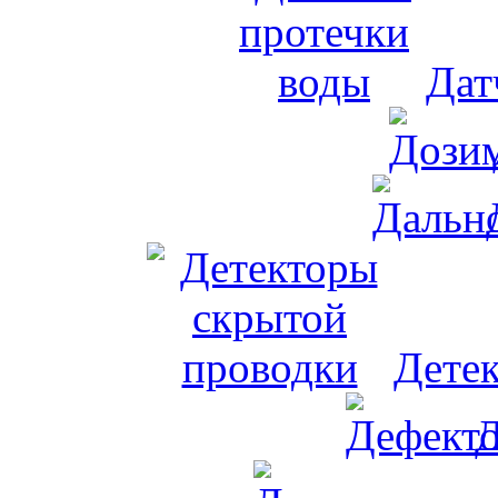
Дат
Дете
Д