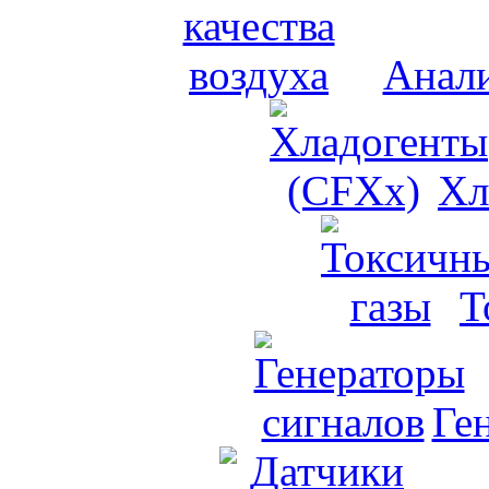
Анали
Хл
Т
Ге