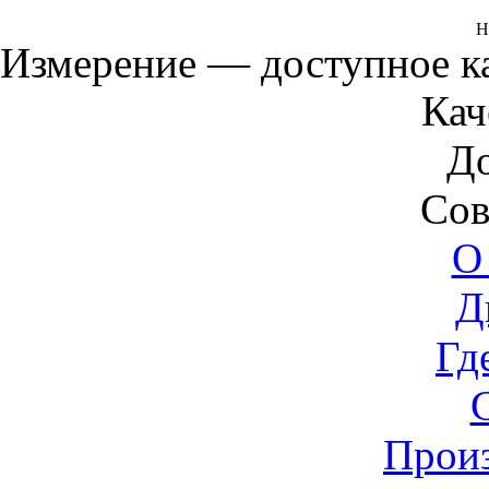
Н
Измерение — доступное 
Кач
Д
Сов
О
Д
Гд
Прои