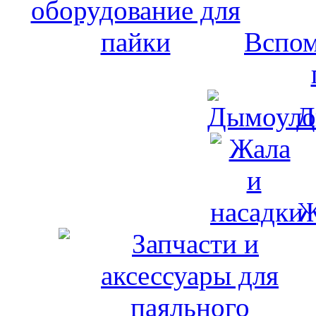
Вспом
Д
Ж