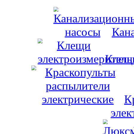
Кан
Клещи
К
элек