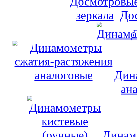
До
Дин
ан
Динам