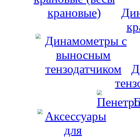
Дин
кр
Д
тенз
П