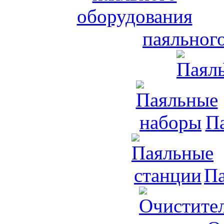
паяльног
П
Па