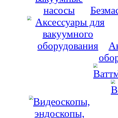
Безма
А
обо