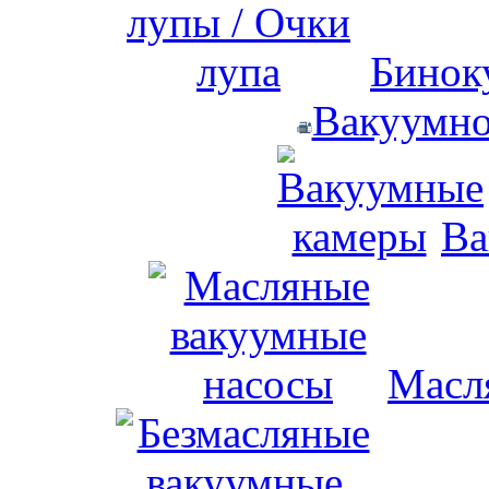
Бинок
Вакуумно
Ва
Масл