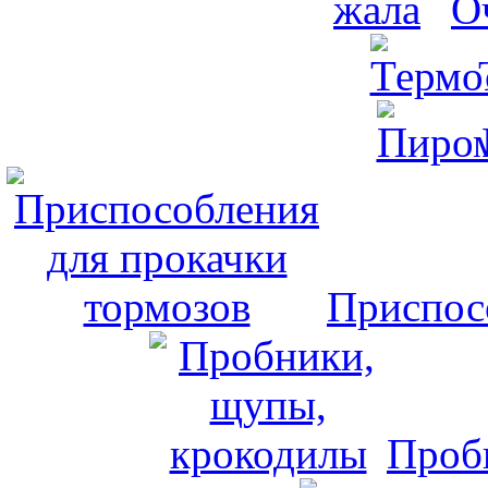
О
Приспос
Проб