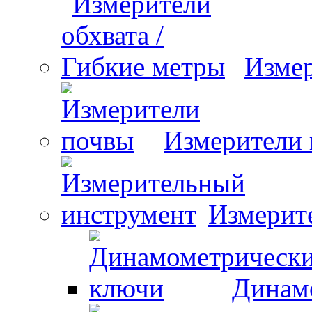
Измер
Измерители
Измерит
Динам