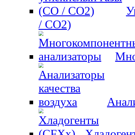
У
/ CO2)
Мно
Анали
Хладоген