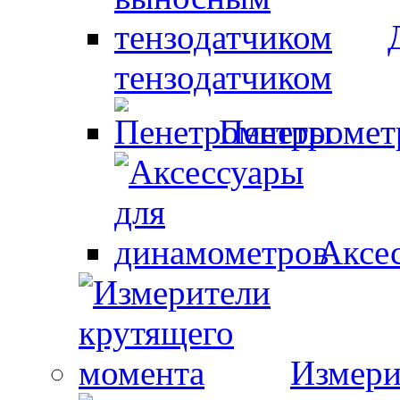
тензодатчиком
Пенетроме
Аксе
Измери