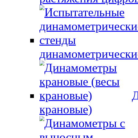
динамометрически
Д
крановые)