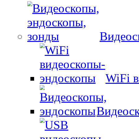
Видеос
WiFi 
Видеоск