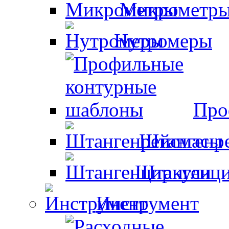
Микрометр
Нутромеры
Про
Штангенр
Штангенци
Инструмент