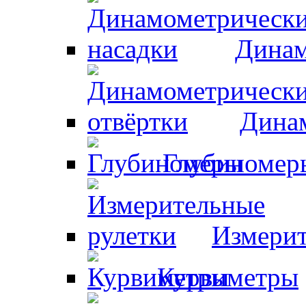
Динам
Динам
Глубиномер
Измерит
Курвиметры