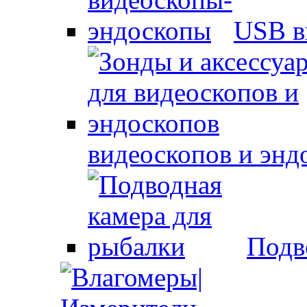
USB в
видеоскопов и энд
Подв