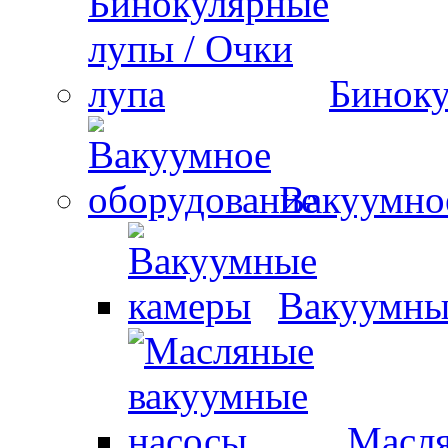
Биноку
Вакуумно
Вакуумны
Масля