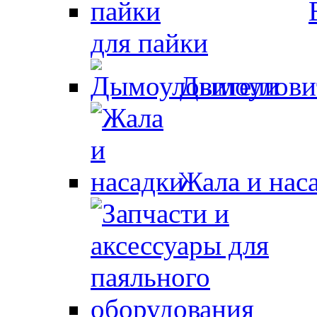
для пайки
Дымоулови
Жала и нас